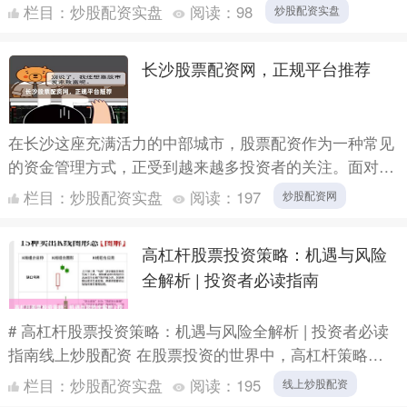
莠不齐，如何选择正规平台并有效规避风险，成为投资者
栏目：
炒股配资实盘
阅读：
98
炒股配资实盘
必须面对的....
长沙股票配资网，正规平台推荐
在长沙这座充满活力的中部城市，股票配资作为一种常见
的资金管理方式，正受到越来越多投资者的关注。面对市
场上众多的配资平台，如何选择一个正规、安全、透明的
栏目：
炒股配资实盘
阅读：
197
炒股配资网
平台炒股配....
高杠杆股票投资策略：机遇与风险
全解析 | 投资者必读指南
# 高杠杆股票投资策略：机遇与风险全解析 | 投资者必读
指南线上炒股配资 在股票投资的世界中，高杠杆策略如
同一把双刃剑，既能带来惊人的收益，也可能导致灾难性
栏目：
炒股配资实盘
阅读：
195
线上炒股配资
的损....