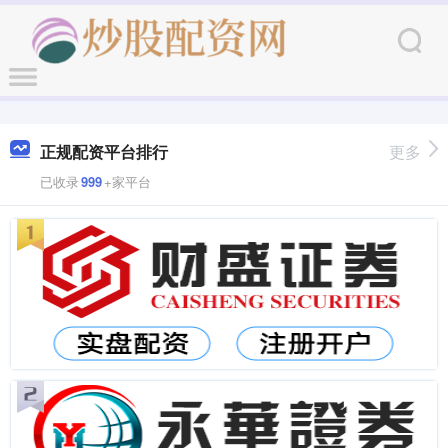
正规配资平台排行
更多
已收录
999
+家平台