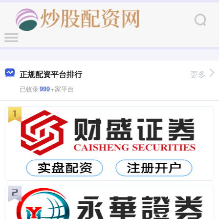
正规配资平台排行
更多
已收录
999
+家平台