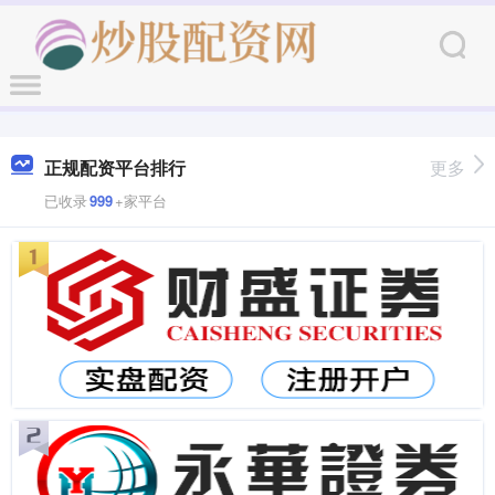
正规配资平台排行
更多
已收录
999
+家平台