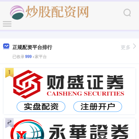
正规配资平台排行
更多
已收录
999
+家平台