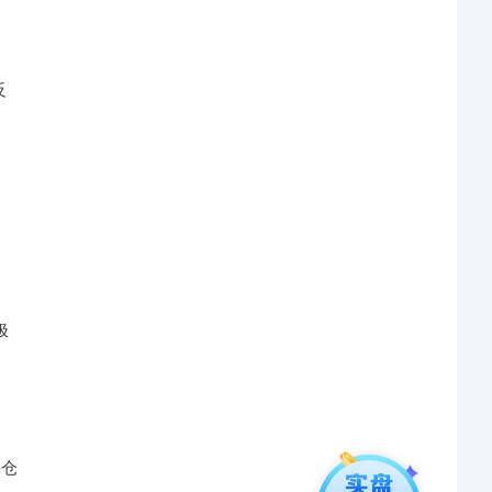
反
极
平仓