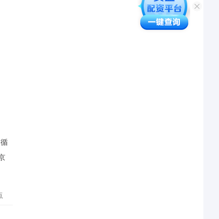
。
。
遵循
京
点