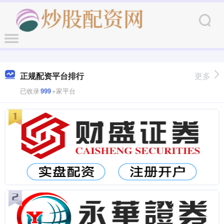
正规配资平台排行
更多
已收录
999
+家平台