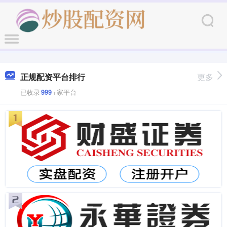
正规配资平台排行
更多
已收录
999
+家平台