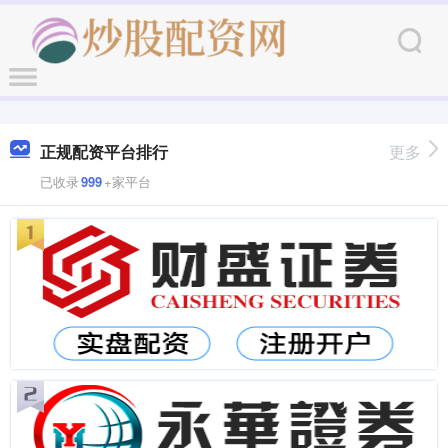
正规配资平台排行
更多
已收录
999
+家平台