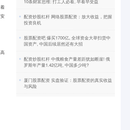
10条财富思维: 打工人必看, 早看早受益
随着
款安
​配资炒股杠杆 网络股票配资：放大收益，把握
投资良机
​股票配资吧 爆买1700亿, 全球资金大举扫货中
国资产, 中国后续居然还有大招
更高
​配资炒股杠杆 中俄粮食产量差距犹如断崖! 俄
罗斯年产量1.42亿吨, 中国多少吨?
​厦门股票配资 实盘验证：股票配资的真实收益
与风险