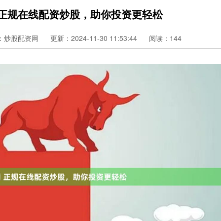
 正规在线配资炒股，助你投资更轻松
：炒股配资网
更新：2024-11-30 11:53:44
阅读：144