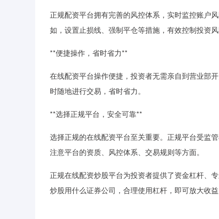
正规配资平台拥有完善的风控体系，实时监控账户风
如，设置止损线、强制平仓等措施，有效控制投资风
**便捷操作，省时省力**
在线配资平台操作便捷，投资者无需亲自到营业部开
时随地进行交易，省时省力。
**选择正规平台，安全可靠**
选择正规的在线配资平台至关重要。正规平台受监管
注意平台的资质、风控体系、交易规则等方面。
正规在线配资炒股平台为投资者提供了资金杠杆、专
炒股用什么证券公司，合理使用杠杆，即可放大收益