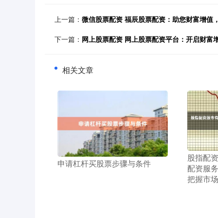
上一篇：
微信股票配资 福辰股票配资：助您财富增值
下一篇：
网上股票配资 网上股票配资平台：开启财富
相关文章
​股指配
​申请杠杆买股票步骤与条件
配资服
把握市