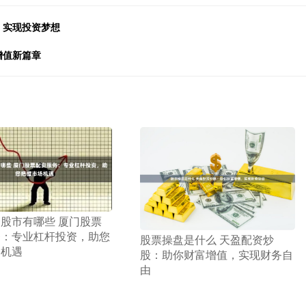
，实现投资梦想
增值新篇章
资股市有哪些 厦门股票
务：专业杠杆投资，助您
​股票操盘是什么 天盈配资炒
场机遇
股：助你财富增值，实现财务自
由