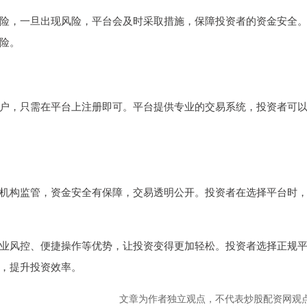
险，一旦出现风险，平台会及时采取措施，保障投资者的资金安全
险。
户，只需在平台上注册即可。平台提供专业的交易系统，投资者可
机构监管，资金安全有保障，交易透明公开。投资者在选择平台时
业风控、便捷操作等优势，让投资变得更加轻松。投资者选择正规
，提升投资效率。
文章为作者独立观点，不代表炒股配资网观