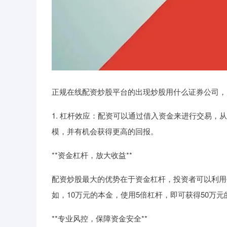
正规在线配资炒股平台的出现炒股用什么证券公司，
1. 杠杆效应：配资可以通过借入资金来进行交易
模，并有机会获得更高的回报。
**资金杠杆，放大收益**
配资炒股最大的优势在于资金杠杆，投资者可以利用
如，10万元的本金，使用5倍杠杆，即可获得50万
**专业风控，保障资金安全**