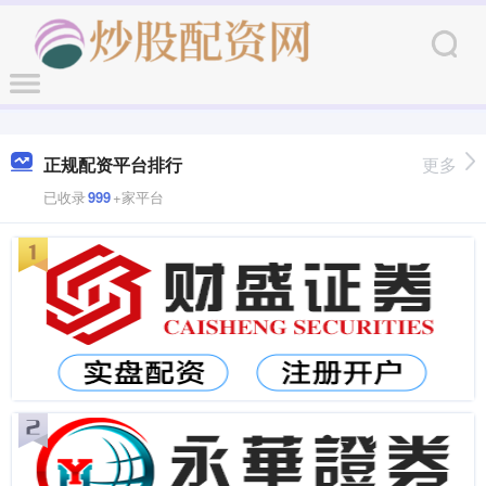
正规配资平台排行
更多
已收录
999
+家平台