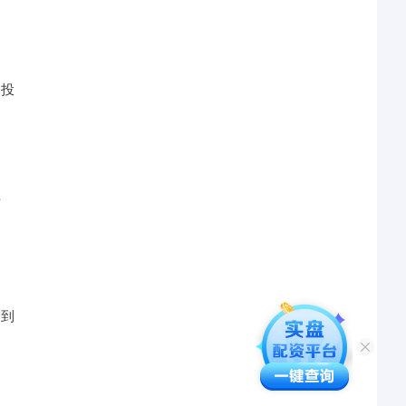
和投
方
择到