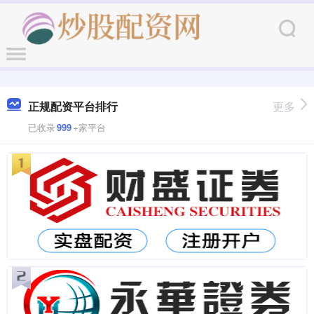
正规配资平台排行
更多
已收录
999
+家平台