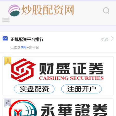
正规配资平台排行
更多
已收录
999
+家平台