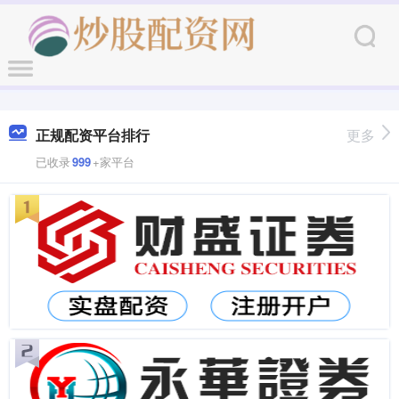
正规配资平台排行
更多
已收录
999
+家平台