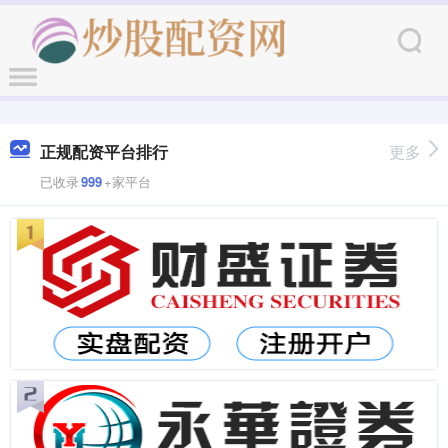
正规配资平台排行
更多
已收录
999
+家平台