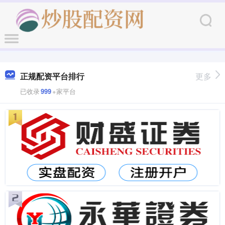
正规配资平台排行
更多
已收录
999
+家平台