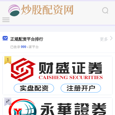
正规配资平台排行
更多
已收录
999
+家平台