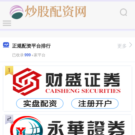
正规配资平台排行
更多
已收录
999
+家平台