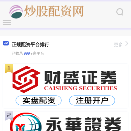
正规配资平台排行
更多
已收录
999
+家平台