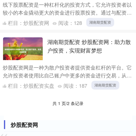
线下股票配资是一种杠杆化的投资方式，它允许投资者以
较小的本金撬动更大的资金进行股票投资。通过与配资公
司合作湖南期货配资，投资者可以获得高达数倍于自身本
栏目：
炒股配资网
阅读：
128
湖南期货配资
金的资金，....
湖南期货配资 炒股配资网：助力散
户投资，实现财富梦想
炒股配资网是一种为散户投资者提供资金杠杆的平台。它
允许投资者使用比自己账户中更多的资金进行交易，从而
放大潜在收益。对于资金有限但希望获得更高回报的散户
栏目：
炒股配资实盘
阅读：
187
湖南期货配资
来说湖南期....
共 1 页/2 条记录
炒股配资网