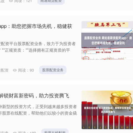
实盘
阅读：
121
南通期货配资
app：助您把握市场先机，稳健获
货配资平台股票配资业务，致力于为投资者
 **正规资质：**选择拥有正规资质的平
股配资
阅读：
93
股票配资业务
：解锁财富新密码，助力投资腾飞
种新型的投资方式，正受到越来越多投资者
杆股票在线配资，帮助他们以较小的资金撬
资实盘
阅读：
189
股票在线配资