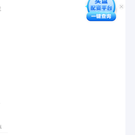
正
平
点